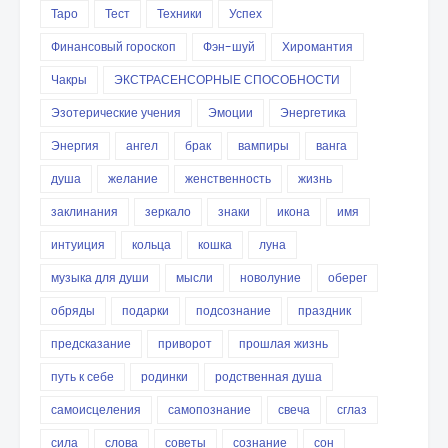
Таро
Тест
Техники
Успех
Финансовый гороскоп
Фэн-шуй
Хиромантия
Чакры
ЭКСТРАСЕНСОРНЫЕ СПОСОБНОСТИ
Эзотерические учения
Эмоции
Энергетика
Энергия
ангел
брак
вампиры
ванга
душа
желание
женственность
жизнь
заклинания
зеркало
знаки
икона
имя
интуиция
кольца
кошка
луна
музыка для души
мысли
новолуние
оберег
обряды
подарки
подсознание
праздник
предсказание
приворот
прошлая жизнь
путь к себе
родинки
родственная душа
самоисцеления
самопознание
свеча
сглаз
сила
слова
советы
сознание
сон