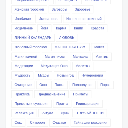
Женский гороскоп
Заговоры
Здоровье
Изобилие
Именалогия
Исполнение желаний
Исцеление
Йога
Карма
Книги
Красота
ЛУННЫЙ КАЛЕНДАРЬ
ЛЮБОВЬ
Любовный гороскоп
МАГНИТНАЯ БУРЯ
Магия
Магия камней
Магия чисел
Мандала
Мантры
Медитации
Медитация Ошо
Молитвы
Мудрость
Мудры
Новый год
Нумерология
Очищение
Ошо
Пасха
Полнолуние
Порча
Практика
Предназначение
Приметы
Приметы и суеверия
Притча
Реинкарнация
Релаксация
Ритуал
Руны
СЛУЧАЙНОСТИ
Секс
Симорон
Счастье
Тайна дня рождения