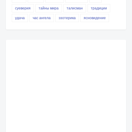
суеверия
тайны мира
талисман
традиции
удача
час ангела
эзотерика
ясновидение