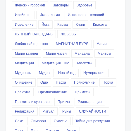
Женский гороскоп
Заговоры
Здоровье
Изобилие
Именалогия
Исполнение желаний
Исцеление
Йога
Карма
Книги
Красота
ЛУННЫЙ КАЛЕНДАРЬ
ЛЮБОВЬ
Любовный гороскоп
МАГНИТНАЯ БУРЯ
Магия
Магия камней
Магия чисел
Мандала
Мантры
Медитации
Медитация Ошо
Молитвы
Мудрость
Мудры
Новый год
Нумерология
Очищение
Ошо
Пасха
Полнолуние
Порча
Практика
Предназначение
Приметы
Приметы и суеверия
Притча
Реинкарнация
Релаксация
Ритуал
Руны
СЛУЧАЙНОСТИ
Секс
Симорон
Счастье
Тайна дня рождения
Таро
Тест
Техники
Успех