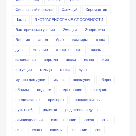
Финансовый гороскоп
Фэн-шуй
Хиромантия
Чакры
ЭКСТРАСЕНСОРНЫЕ СПОСОБНОСТИ
Эзотерические учения
Эмоции
Энергетика
Энергия
ангел
брак
вампиры
ванга
душа
желание
женственность
жизнь
заклинания
зеркало
знаки
икона
имя
интуиция
кольца
кошка
луна
музыка для души
мысли
новолуние
оберег
обряды
подарки
подсознание
праздник
предсказание
приворот
прошлая жизнь
путь к себе
родинки
родственная душа
самоисцеления
самопознание
свеча
сглаз
сила
слова
советы
сознание
сон