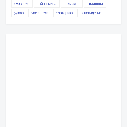
суеверия
тайны мира
талисман
традиции
удача
час ангела
эзотерика
ясновидение