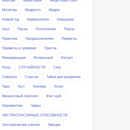
Мантры
Медитации
Медитация Ошо
Молитвы
Мудрость
Мудры
Новый год
Нумерология
Очищение
Ошо
Пасха
Полнолуние
Порча
Практика
Предназначение
Приметы
Приметы и суеверия
Притча
Реинкарнация
Релаксация
Ритуал
Руны
СЛУЧАЙНОСТИ
Секс
Симорон
Счастье
Тайна дня рождения
Таро
Тест
Техники
Успех
Финансовый гороскоп
Фэн-шуй
Хиромантия
Чакры
ЭКСТРАСЕНСОРНЫЕ СПОСОБНОСТИ
Эзотерические учения
Эмоции