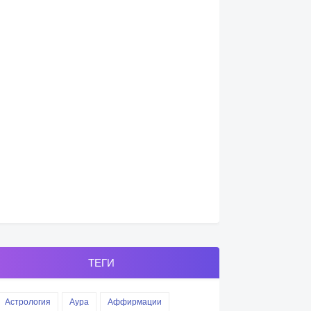
ТЕГИ
Астрология
Аура
Аффирмации