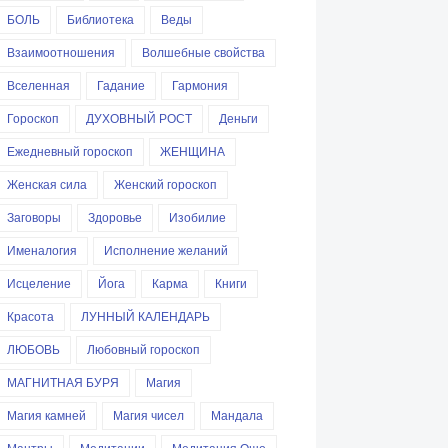
БОЛЬ
Библиотека
Веды
Взаимоотношения
Волшебные свойства
Вселенная
Гадание
Гармония
Гороскоп
ДУХОВНЫЙ РОСТ
Деньги
Ежедневный гороскоп
ЖЕНЩИНА
Женская сила
Женский гороскоп
Заговоры
Здоровье
Изобилие
Именалогия
Исполнение желаний
Исцеление
Йога
Карма
Книги
Красота
ЛУННЫЙ КАЛЕНДАРЬ
ЛЮБОВЬ
Любовный гороскоп
МАГНИТНАЯ БУРЯ
Магия
Магия камней
Магия чисел
Мандала