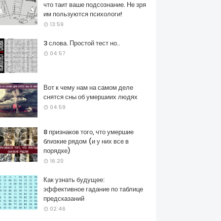
что таит ваше подсознание. Не зря
им пользуются психологи!
13:59
3 слова. Простой тест но..
04:57
Вот к чему нам на самом деле
снятся сны об умершиих людях
04:59
8 признаков того, что умершие
близкие рядом (и у них все в
порядке)
16:20
Как узнать будущее:
эффективное гадание по таблице
предсказаний
02:46