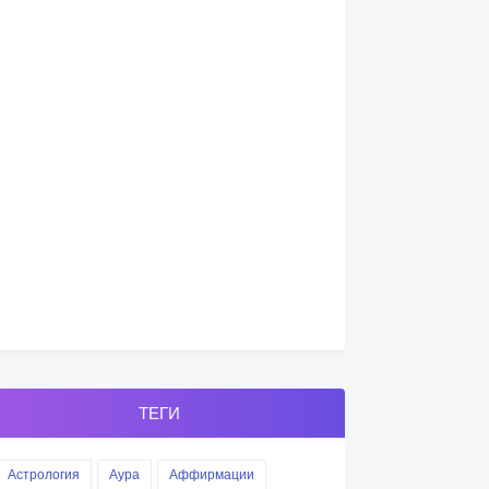
ТЕГИ
Астрология
Аура
Аффирмации