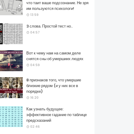
что таит ваше подсознание. Не зря
им пользуются психологи!
13:59
3 слова. Простой тест но..
04:57
Вот к чему нам на самом деле
снятся сны об умершиих людях
04:59
8 признаков того, что умершие
близкие рядом (и у них все в
порядке)
16:20
Как узнать будущее:
эффективное гадание по таблице
предсказаний
02:46