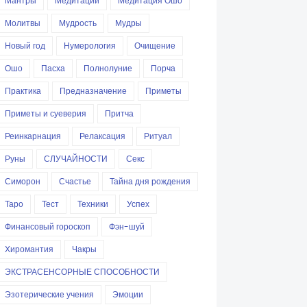
Мантры
Медитации
Медитация Ошо
Молитвы
Мудрость
Мудры
Новый год
Нумерология
Очищение
Ошо
Пасха
Полнолуние
Порча
Практика
Предназначение
Приметы
Приметы и суеверия
Притча
Реинкарнация
Релаксация
Ритуал
Руны
СЛУЧАЙНОСТИ
Секс
Симорон
Счастье
Тайна дня рождения
Таро
Тест
Техники
Успех
Финансовый гороскоп
Фэн-шуй
Хиромантия
Чакры
ЭКСТРАСЕНСОРНЫЕ СПОСОБНОСТИ
Эзотерические учения
Эмоции