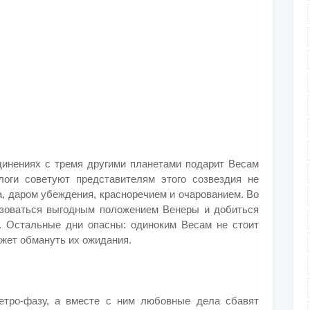
инениях с тремя другими планетами подарит Весам
логи советуют представителям этого созвездия не
а, даром убеждения, красноречием и очарованием. Во
ьзоваться выгодным положением Венеры и добиться
. Остальные дни опасны: одиноким Весам не стоит
ожет обмануть их ожидания.
етро-фазу, а вместе с ним любовные дела сбавят