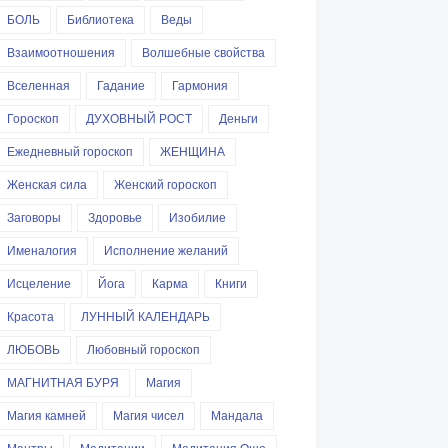
БОЛЬ
Библиотека
Веды
Взаимоотношения
Волшебные свойства
Вселенная
Гадание
Гармония
Гороскоп
ДУХОВНЫЙ РОСТ
Деньги
Ежедневный гороскоп
ЖЕНЩИНА
Женская сила
Женский гороскоп
Заговоры
Здоровье
Изобилие
Именалогия
Исполнение желаний
Исцеление
Йога
Карма
Книги
Красота
ЛУННЫЙ КАЛЕНДАРЬ
ЛЮБОВЬ
Любовный гороскоп
МАГНИТНАЯ БУРЯ
Магия
Магия камней
Магия чисел
Мандала