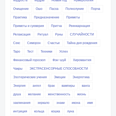
Мудрость
Мудры
Новый год
Нумерология
Очищение
Ошо
Пасха
Полнолуние
Порча
Практика
Предназначение
Приметы
Приметы и суеверия
Притча
Реинкарнация
Релаксация
Ритуал
Руны
СЛУЧАЙНОСТИ
Секс
Симорон
Счастье
Тайна дня рождения
Таро
Тест
Техники
Успех
Финансовый гороскоп
Фэн-шуй
Хиромантия
Чакры
ЭКСТРАСЕНСОРНЫЕ СПОСОБНОСТИ
Эзотерические учения
Эмоции
Энергетика
Энергия
ангел
брак
вампиры
ванга
душа
желание
женственность
жизнь
заклинания
зеркало
знаки
икона
имя
интуиция
кольца
кошка
луна