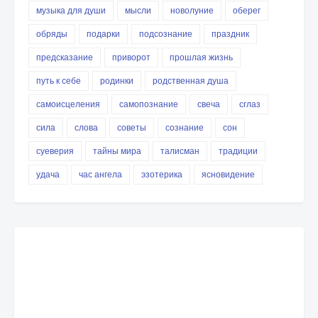
музыка для души
мысли
новолуние
оберег
обряды
подарки
подсознание
праздник
предсказание
приворот
прошлая жизнь
путь к себе
родинки
родственная душа
самоисцеления
самопознание
свеча
сглаз
сила
слова
советы
сознание
сон
суеверия
тайны мира
талисман
традиции
удача
час ангела
эзотерика
ясновидение