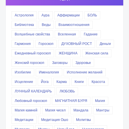
Астрология
Аура
Аффирмации
БОЛЬ
Библиотека
Веды
Взаимоотношения
Волшебные свойства
Вселенная
Гадание
Гармония
Гороскоп
ДУХОВНЫЙ РОСТ
Деньги
Ежедневный гороскоп
ЖЕНЩИНА
Женская сила
Женский гороскоп
Заговоры
Здоровье
Изобилие
Именалогия
Исполнение желаний
Исцеление
Йога
Карма
Книги
Красота
ЛУННЫЙ КАЛЕНДАРЬ
ЛЮБОВЬ
Любовный гороскоп
МАГНИТНАЯ БУРЯ
Магия
Магия камней
Магия чисел
Мандала
Мантры
Медитации
Медитация Ошо
Молитвы