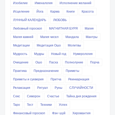
Изобилие
Именалогия
Исполнение желаний
Исцеление
Йога
Карма
Книги
Красота
ЛУННЫЙ КАЛЕНДАРЬ
ЛЮБОВЬ
Любовный гороскоп
МАГНИТНАЯ БУРЯ
Магия
Магия камней
Магия чисел
Мандала
Мантры
Медитации
Медитация Ошо
Молитвы
Мудрость
Мудры
Новый год
Нумерология
Очищение
Ошо
Пасха
Полнолуние
Порча
Практика
Предназначение
Приметы
Приметы и суеверия
Притча
Реинкарнация
Релаксация
Ритуал
Руны
СЛУЧАЙНОСТИ
Секс
Симорон
Счастье
Тайна дня рождения
Таро
Тест
Техники
Успех
Финансовый гороскоп
Фэн-шуй
Хиромантия