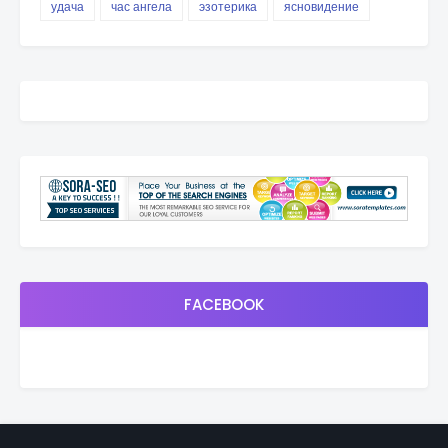
удача
час ангела
эзотерика
ясновидение
FACEBOOK