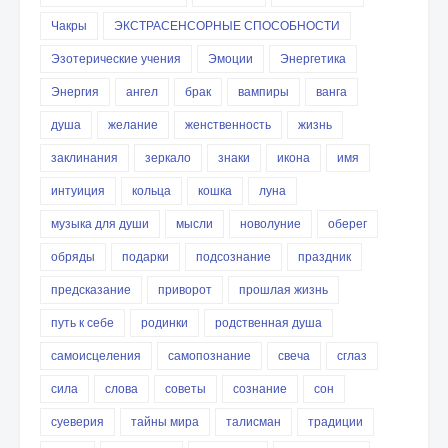
Чакры
ЭКСТРАСЕНСОРНЫЕ СПОСОБНОСТИ
Эзотерические учения
Эмоции
Энергетика
Энергия
ангел
брак
вампиры
ванга
душа
желание
женственность
жизнь
заклинания
зеркало
знаки
икона
имя
интуиция
кольца
кошка
луна
музыка для души
мысли
новолуние
оберег
обряды
подарки
подсознание
праздник
предсказание
приворот
прошлая жизнь
путь к себе
родинки
родственная душа
самоисцеления
самопознание
свеча
сглаз
сила
слова
советы
сознание
сон
суеверия
тайны мира
талисман
традиции