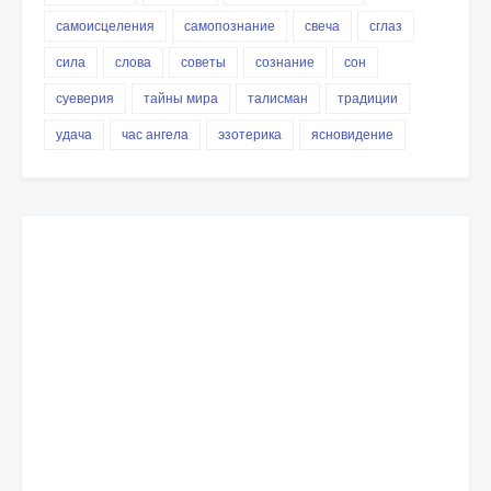
самоисцеления
самопознание
свеча
сглаз
сила
слова
советы
сознание
сон
суеверия
тайны мира
талисман
традиции
удача
час ангела
эзотерика
ясновидение