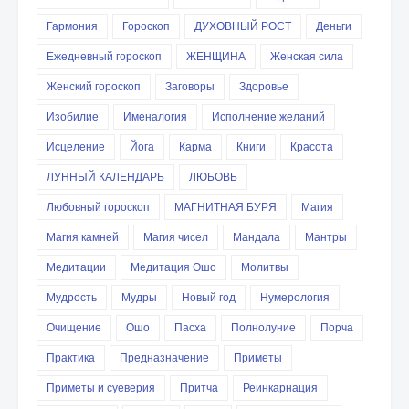
Гармония
Гороскоп
ДУХОВНЫЙ РОСТ
Деньги
Ежедневный гороскоп
ЖЕНЩИНА
Женская сила
Женский гороскоп
Заговоры
Здоровье
Изобилие
Именалогия
Исполнение желаний
Исцеление
Йога
Карма
Книги
Красота
ЛУННЫЙ КАЛЕНДАРЬ
ЛЮБОВЬ
Любовный гороскоп
МАГНИТНАЯ БУРЯ
Магия
Магия камней
Магия чисел
Мандала
Мантры
Медитации
Медитация Ошо
Молитвы
Мудрость
Мудры
Новый год
Нумерология
Очищение
Ошо
Пасха
Полнолуние
Порча
Практика
Предназначение
Приметы
Приметы и суеверия
Притча
Реинкарнация