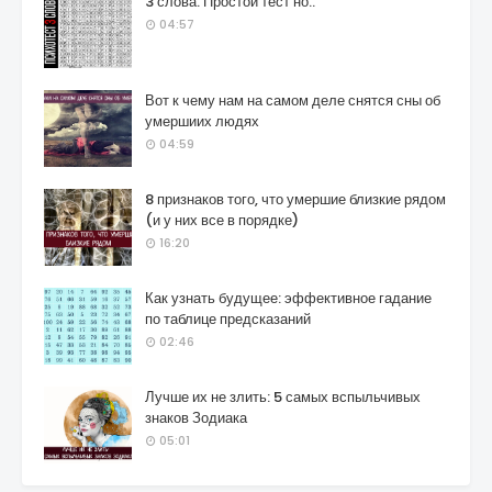
3 слова. Простой тест но..
04:57
Вот к чему нам на самом деле снятся сны об
умершиих людях
04:59
8 признаков того, что умершие близкие рядом
(и у них все в порядке)
16:20
Как узнать будущее: эффективное гадание
по таблице предсказаний
02:46
Лучше их не злить: 5 самых вспыльчивых
знаков Зодиака
05:01