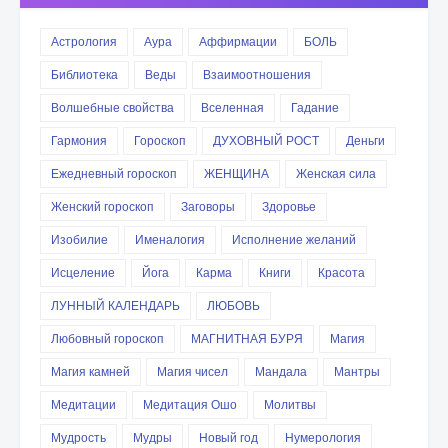
Астрология
Аура
Аффирмации
БОЛЬ
Библиотека
Веды
Взаимоотношения
Волшебные свойства
Вселенная
Гадание
Гармония
Гороскоп
ДУХОВНЫЙ РОСТ
Деньги
Ежедневный гороскоп
ЖЕНЩИНА
Женская сила
Женский гороскоп
Заговоры
Здоровье
Изобилие
Именалогия
Исполнение желаний
Исцеление
Йога
Карма
Книги
Красота
ЛУННЫЙ КАЛЕНДАРЬ
ЛЮБОВЬ
Любовный гороскоп
МАГНИТНАЯ БУРЯ
Магия
Магия камней
Магия чисел
Мандала
Мантры
Медитации
Медитация Ошо
Молитвы
Мудрость
Мудры
Новый год
Нумерология