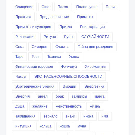
Очищение
Ошо
Пасха
Полнолуние
Порча
Практика
Предназначение
Приметы
Приметы и суеверия
Притча
Реинкарнация
Релаксация
Ритуал
Руны
СЛУЧАЙНОСТИ
Секс
Симорон
Счастье
Тайна дня рождения
Таро
Тест
Техники
Успех
Финансовый гороскоп
Фэн-шуй
Хиромантия
Чакры
ЭКСТРАСЕНСОРНЫЕ СПОСОБНОСТИ
Эзотерические учения
Эмоции
Энергетика
Энергия
ангел
брак
вампиры
ванга
душа
желание
женственность
жизнь
заклинания
зеркало
знаки
икона
имя
интуиция
кольца
кошка
луна