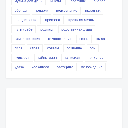
музыка для души
мысли
новолуние
оберег
обряды
подарки
подсознание
праздник
предсказание
приворот
прошлая жизнь
путь к себе
родинки
родственная душа
самоисцеления
самопознание
свеча
сглаз
сила
слова
советы
сознание
сон
суеверия
тайны мира
талисман
традиции
удача
час ангела
эзотерика
ясновидение