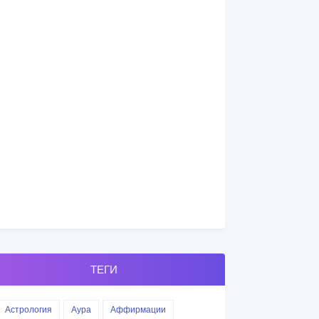
ТЕГИ
Астрология
Аура
Аффирмации