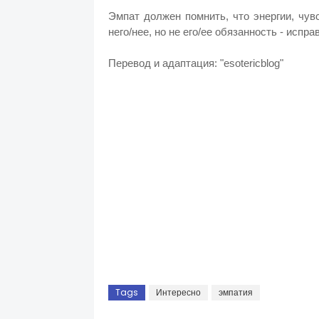
Эмпат должен помнить, что энергии, чув
него/нее, но не его/ее обязанность - испра
Перевод и адаптация: "esotericblog"
Tags
Интересно
эмпатия