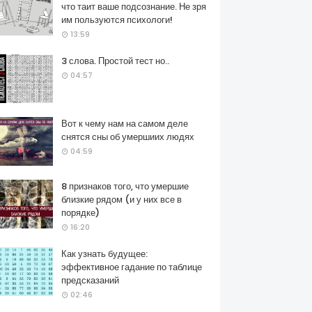
что таит ваше подсознание. Не зря
им пользуются психологи!
13:59
3 слова. Простой тест но..
04:57
Вот к чему нам на самом деле
снятся сны об умершиих людях
04:59
8 признаков того, что умершие
близкие рядом (и у них все в
порядке)
16:20
Как узнать будущее:
эффективное гадание по таблице
предсказаний
02:46