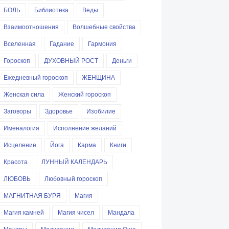
БОЛЬ
Библиотека
Веды
Взаимоотношения
Волшебные свойства
Вселенная
Гадание
Гармония
Гороскоп
ДУХОВНЫЙ РОСТ
Деньги
Ежедневный гороскоп
ЖЕНЩИНА
Женская сила
Женский гороскоп
Заговоры
Здоровье
Изобилие
Именалогия
Исполнение желаний
Исцеление
Йога
Карма
Книги
Красота
ЛУННЫЙ КАЛЕНДАРЬ
ЛЮБОВЬ
Любовный гороскоп
МАГНИТНАЯ БУРЯ
Магия
Магия камней
Магия чисел
Мандала