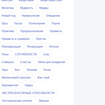
Мантры
Медитации
Медитация Ошо
Молитвы
Мудрость
Мудры
Новый год
Нумерология
Очищение
Ошо
Пасха
Полнолуние
Порча
Практика
Предназначение
Приметы
Приметы и суеверия
Притча
Реинкарнация
Релаксация
Ритуал
Руны
СЛУЧАЙНОСТИ
Секс
Симорон
Счастье
Тайна дня рождения
Таро
Тест
Техники
Успех
Финансовый гороскоп
Фэн-шуй
Хиромантия
Чакры
ЭКСТРАСЕНСОРНЫЕ СПОСОБНОСТИ
Эзотерические учения
Эмоции