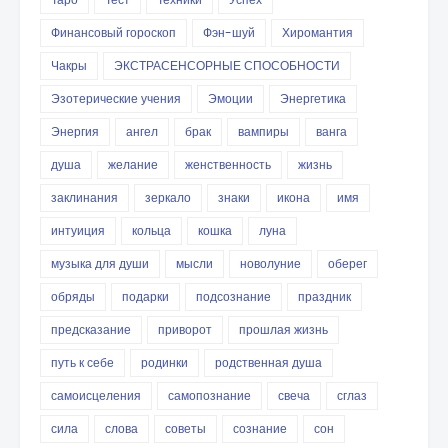
Финансовый гороскоп
Фэн-шуй
Хиромантия
Чакры
ЭКСТРАСЕНСОРНЫЕ СПОСОБНОСТИ
Эзотерические учения
Эмоции
Энергетика
Энергия
ангел
брак
вампиры
ванга
душа
желание
женственность
жизнь
заклинания
зеркало
знаки
икона
имя
интуиция
кольца
кошка
луна
музыка для души
мысли
новолуние
оберег
обряды
подарки
подсознание
праздник
предсказание
приворот
прошлая жизнь
путь к себе
родинки
родственная душа
самоисцеления
самопознание
свеча
сглаз
сила
слова
советы
сознание
сон