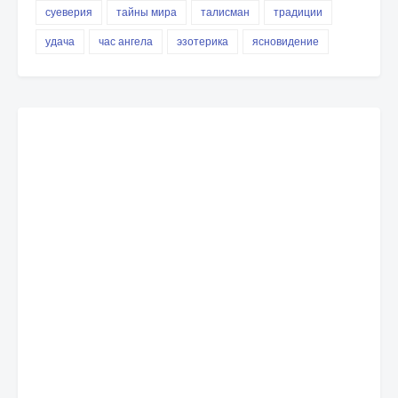
суеверия
тайны мира
талисман
традиции
удача
час ангела
эзотерика
ясновидение