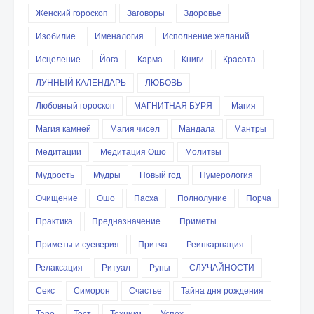
Женский гороскоп
Заговоры
Здоровье
Изобилие
Именалогия
Исполнение желаний
Исцеление
Йога
Карма
Книги
Красота
ЛУННЫЙ КАЛЕНДАРЬ
ЛЮБОВЬ
Любовный гороскоп
МАГНИТНАЯ БУРЯ
Магия
Магия камней
Магия чисел
Мандала
Мантры
Медитации
Медитация Ошо
Молитвы
Мудрость
Мудры
Новый год
Нумерология
Очищение
Ошо
Пасха
Полнолуние
Порча
Практика
Предназначение
Приметы
Приметы и суеверия
Притча
Реинкарнация
Релаксация
Ритуал
Руны
СЛУЧАЙНОСТИ
Секс
Симорон
Счастье
Тайна дня рождения
Таро
Тест
Техники
Успех