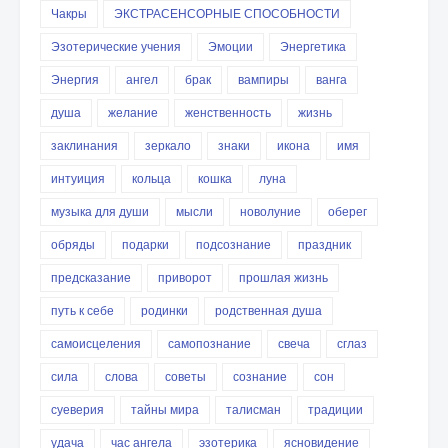
Чакры
ЭКСТРАСЕНСОРНЫЕ СПОСОБНОСТИ
Эзотерические учения
Эмоции
Энергетика
Энергия
ангел
брак
вампиры
ванга
душа
желание
женственность
жизнь
заклинания
зеркало
знаки
икона
имя
интуиция
кольца
кошка
луна
музыка для души
мысли
новолуние
оберег
обряды
подарки
подсознание
праздник
предсказание
приворот
прошлая жизнь
путь к себе
родинки
родственная душа
самоисцеления
самопознание
свеча
сглаз
сила
слова
советы
сознание
сон
суеверия
тайны мира
талисман
традиции
удача
час ангела
эзотерика
ясновидение