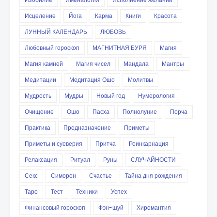
Исцеление
Йога
Карма
Книги
Красота
ЛУННЫЙ КАЛЕНДАРЬ
ЛЮБОВЬ
Любовный гороскоп
МАГНИТНАЯ БУРЯ
Магия
Магия камней
Магия чисел
Мандала
Мантры
Медитации
Медитация Ошо
Молитвы
Мудрость
Мудры
Новый год
Нумерология
Очищение
Ошо
Пасха
Полнолуние
Порча
Практика
Предназначение
Приметы
Приметы и суеверия
Притча
Реинкарнация
Релаксация
Ритуал
Руны
СЛУЧАЙНОСТИ
Секс
Симорон
Счастье
Тайна дня рождения
Таро
Тест
Техники
Успех
Финансовый гороскоп
Фэн-шуй
Хиромантия