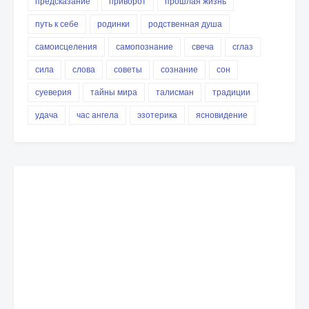
предсказание
приворот
прошлая жизнь
путь к себе
родинки
родственная душа
самоисцеления
самопознание
свеча
сглаз
сила
слова
советы
сознание
сон
суеверия
тайны мира
талисман
традиции
удача
час ангела
эзотерика
ясновидение