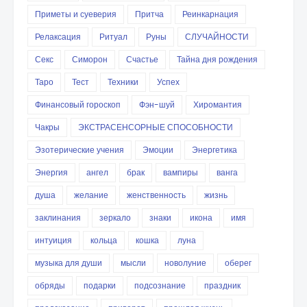
Приметы и суеверия
Притча
Реинкарнация
Релаксация
Ритуал
Руны
СЛУЧАЙНОСТИ
Секс
Симорон
Счастье
Тайна дня рождения
Таро
Тест
Техники
Успех
Финансовый гороскоп
Фэн-шуй
Хиромантия
Чакры
ЭКСТРАСЕНСОРНЫЕ СПОСОБНОСТИ
Эзотерические учения
Эмоции
Энергетика
Энергия
ангел
брак
вампиры
ванга
душа
желание
женственность
жизнь
заклинания
зеркало
знаки
икона
имя
интуиция
кольца
кошка
луна
музыка для души
мысли
новолуние
оберег
обряды
подарки
подсознание
праздник