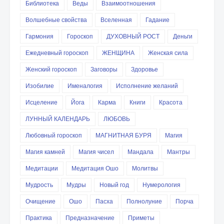
Библиотека
Веды
Взаимоотношения
Волшебные свойства
Вселенная
Гадание
Гармония
Гороскоп
ДУХОВНЫЙ РОСТ
Деньги
Ежедневный гороскоп
ЖЕНЩИНА
Женская сила
Женский гороскоп
Заговоры
Здоровье
Изобилие
Именалогия
Исполнение желаний
Исцеление
Йога
Карма
Книги
Красота
ЛУННЫЙ КАЛЕНДАРЬ
ЛЮБОВЬ
Любовный гороскоп
МАГНИТНАЯ БУРЯ
Магия
Магия камней
Магия чисел
Мандала
Мантры
Медитации
Медитация Ошо
Молитвы
Мудрость
Мудры
Новый год
Нумерология
Очищение
Ошо
Пасха
Полнолуние
Порча
Практика
Предназначение
Приметы