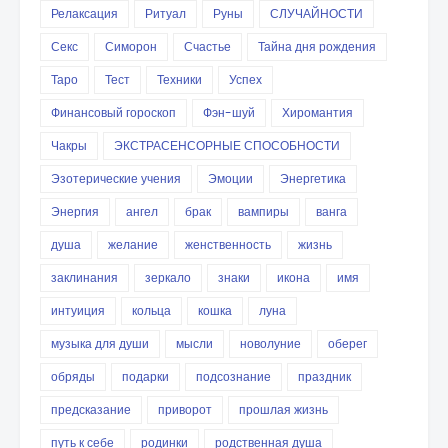
Релаксация
Ритуал
Руны
СЛУЧАЙНОСТИ
Секс
Симорон
Счастье
Тайна дня рождения
Таро
Тест
Техники
Успех
Финансовый гороскоп
Фэн-шуй
Хиромантия
Чакры
ЭКСТРАСЕНСОРНЫЕ СПОСОБНОСТИ
Эзотерические учения
Эмоции
Энергетика
Энергия
ангел
брак
вампиры
ванга
душа
желание
женственность
жизнь
заклинания
зеркало
знаки
икона
имя
интуиция
кольца
кошка
луна
музыка для души
мысли
новолуние
оберег
обряды
подарки
подсознание
праздник
предсказание
приворот
прошлая жизнь
путь к себе
родинки
родственная душа