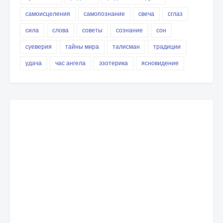
самоисцеления
самопознание
свеча
сглаз
сила
слова
советы
сознание
сон
суеверия
тайны мира
талисман
традиции
удача
час ангела
эзотерика
ясновидение