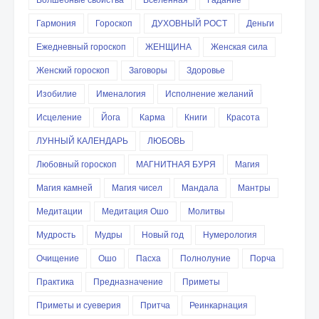
Гармония
Гороскоп
ДУХОВНЫЙ РОСТ
Деньги
Ежедневный гороскоп
ЖЕНЩИНА
Женская сила
Женский гороскоп
Заговоры
Здоровье
Изобилие
Именалогия
Исполнение желаний
Исцеление
Йога
Карма
Книги
Красота
ЛУННЫЙ КАЛЕНДАРЬ
ЛЮБОВЬ
Любовный гороскоп
МАГНИТНАЯ БУРЯ
Магия
Магия камней
Магия чисел
Мандала
Мантры
Медитации
Медитация Ошо
Молитвы
Мудрость
Мудры
Новый год
Нумерология
Очищение
Ошо
Пасха
Полнолуние
Порча
Практика
Предназначение
Приметы
Приметы и суеверия
Притча
Реинкарнация