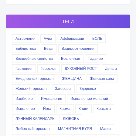
ТЕГИ
Астрология
Аура
Аффирмации
БОЛЬ
Библиотека
Веды
Взаимоотношения
Волшебные свойства
Вселенная
Гадание
Гармония
Гороскоп
ДУХОВНЫЙ РОСТ
Деньги
Ежедневный гороскоп
ЖЕНЩИНА
Женская сила
Женский гороскоп
Заговоры
Здоровье
Изобилие
Именалогия
Исполнение желаний
Исцеление
Йога
Карма
Книги
Красота
ЛУННЫЙ КАЛЕНДАРЬ
ЛЮБОВЬ
Любовный гороскоп
МАГНИТНАЯ БУРЯ
Магия