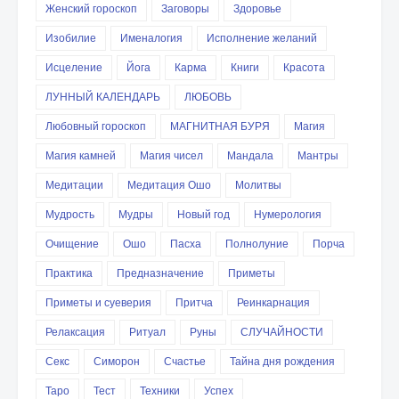
Женский гороскоп
Заговоры
Здоровье
Изобилие
Именалогия
Исполнение желаний
Исцеление
Йога
Карма
Книги
Красота
ЛУННЫЙ КАЛЕНДАРЬ
ЛЮБОВЬ
Любовный гороскоп
МАГНИТНАЯ БУРЯ
Магия
Магия камней
Магия чисел
Мандала
Мантры
Медитации
Медитация Ошо
Молитвы
Мудрость
Мудры
Новый год
Нумерология
Очищение
Ошо
Пасха
Полнолуние
Порча
Практика
Предназначение
Приметы
Приметы и суеверия
Притча
Реинкарнация
Релаксация
Ритуал
Руны
СЛУЧАЙНОСТИ
Секс
Симорон
Счастье
Тайна дня рождения
Таро
Тест
Техники
Успех