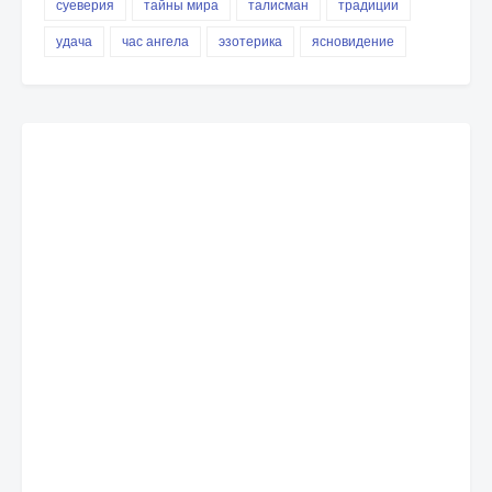
суеверия
тайны мира
талисман
традиции
удача
час ангела
эзотерика
ясновидение