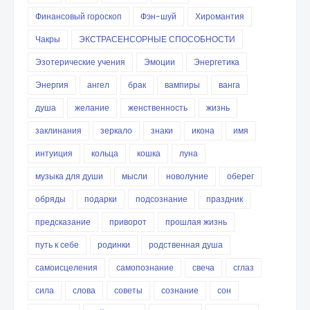
Финансовый гороскоп
Фэн-шуй
Хиромантия
Чакры
ЭКСТРАСЕНСОРНЫЕ СПОСОБНОСТИ
Эзотерические учения
Эмоции
Энергетика
Энергия
ангел
брак
вампиры
ванга
душа
желание
женственность
жизнь
заклинания
зеркало
знаки
икона
имя
интуиция
кольца
кошка
луна
музыка для души
мысли
новолуние
оберег
обряды
подарки
подсознание
праздник
предсказание
приворот
прошлая жизнь
путь к себе
родинки
родственная душа
самоисцеления
самопознание
свеча
сглаз
сила
слова
советы
сознание
сон