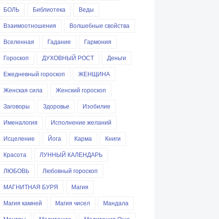
БОЛЬ
Библиотека
Веды
Взаимоотношения
Волшебные свойства
Вселенная
Гадание
Гармония
Гороскоп
ДУХОВНЫЙ РОСТ
Деньги
Ежедневный гороскоп
ЖЕНЩИНА
Женская сила
Женский гороскоп
Заговоры
Здоровье
Изобилие
Именалогия
Исполнение желаний
Исцеление
Йога
Карма
Книги
Красота
ЛУННЫЙ КАЛЕНДАРЬ
ЛЮБОВЬ
Любовный гороскоп
МАГНИТНАЯ БУРЯ
Магия
Магия камней
Магия чисел
Мандала