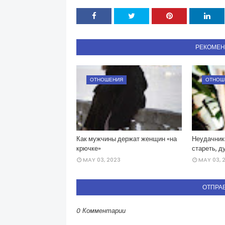
РЕКОМЕ
ОТНОШЕНИЯ
ОТНОШ
Как мужчины держат женщин «на
Неудачник
крючке»
стареть, д
MAY 03, 2023
MAY 03, 
ОТПРА
0 Комментарии