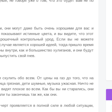
ые, не говоря уже о том, что это будет вам не по
и, они могут даже быть очень хорошими для вас и
 показывают истинные цвета, и вы видите, что этот
 крошечный контрольный урод. Если вы не можете
 случае является хорошей идеей, тогда пришло время
ны внутри, как и большинство хулиганов, и они будут
выпустить свой гнев.
 скулить обо всем. От цены на газ до того, что на
ца грязная, дети шумные, музыка ужасная. Ничто не
 видят плохое во всем. Как бы вы ни старались, они
ли ты закончишь так же, как они.
х черт проявляется в полной силе в любой ситуации,