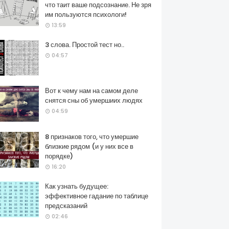
что таит ваше подсознание. Не зря
им пользуются психологи!
13:59
3 слова. Простой тест но..
04:57
Вот к чему нам на самом деле
снятся сны об умершиих людях
04:59
8 признаков того, что умершие
близкие рядом (и у них все в
порядке)
16:20
Как узнать будущее:
эффективное гадание по таблице
предсказаний
02:46