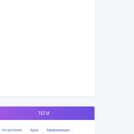
ТЕГИ
Астрология
Аура
Аффирмации