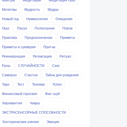
Мантры
Медитации
Медитация Ошо
Молитвы
Мудрость
Мудры
Новый год
Нумерология
Очищение
Ошо
Пасха
Полнолуние
Порча
Практика
Предназначение
Приметы
Приметы и суеверия
Притча
Реинкарнация
Релаксация
Ритуал
Руны
СЛУЧАЙНОСТИ
Секс
Симорон
Счастье
Тайна дня рождения
Таро
Тест
Техники
Успех
Финансовый гороскоп
Фэн-шуй
Хиромантия
Чакры
ЭКСТРАСЕНСОРНЫЕ СПОСОБНОСТИ
Эзотерические учения
Эмоции