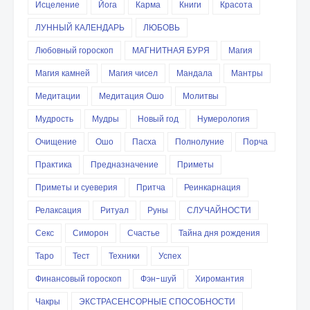
Исцеление
Йога
Карма
Книги
Красота
ЛУННЫЙ КАЛЕНДАРЬ
ЛЮБОВЬ
Любовный гороскоп
МАГНИТНАЯ БУРЯ
Магия
Магия камней
Магия чисел
Мандала
Мантры
Медитации
Медитация Ошо
Молитвы
Мудрость
Мудры
Новый год
Нумерология
Очищение
Ошо
Пасха
Полнолуние
Порча
Практика
Предназначение
Приметы
Приметы и суеверия
Притча
Реинкарнация
Релаксация
Ритуал
Руны
СЛУЧАЙНОСТИ
Секс
Симорон
Счастье
Тайна дня рождения
Таро
Тест
Техники
Успех
Финансовый гороскоп
Фэн-шуй
Хиромантия
Чакры
ЭКСТРАСЕНСОРНЫЕ СПОСОБНОСТИ