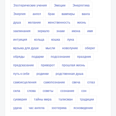
Эзотерические учения
Эмоции
Энергетика
Энергия
ангел
брак
вампиры
ванга
душа
желание
женственность
жизнь
заклинания
зеркало
знаки
икона
имя
интуиция
кольца
кошка
луна
музыка для души
мысли
новолуние
оберег
обряды
подарки
подсознание
праздник
предсказание
приворот
прошлая жизнь
путь к себе
родинки
родственная душа
самоисцеления
самопознание
свеча
сглаз
сила
слова
советы
сознание
сон
суеверия
тайны мира
талисман
традиции
удача
час ангела
эзотерика
ясновидение